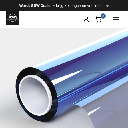
Ga
Wordt GSW Dealer
- krijg kortingen en voordelen →
naar
de
inhoud