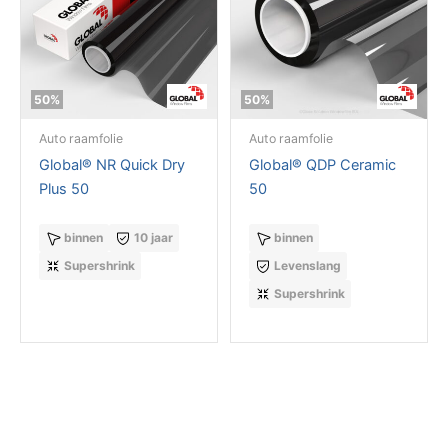
50%
50%
Auto raamfolie
Auto raamfolie
Global® NR Quick Dry
Global® QDP Ceramic
Plus 50
50
binnen
10 jaar
binnen
Supershrink
Levenslang
Supershrink