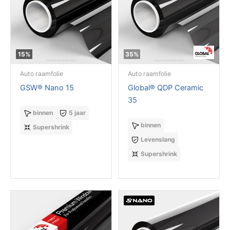
15%
35%
Auto raamfolie
Auto raamfolie
GSW® Nano 15
Global® QDP Ceramic
35
binnen
5 jaar
binnen
Supershrink
Levenslang
Supershrink