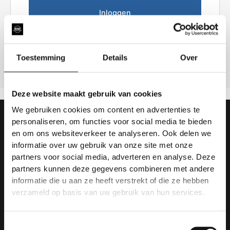
Inloggen
Je wachtwoord vergeten?
Toestemming
Details
Over
Deze website maakt gebruik van cookies
We gebruiken cookies om content en advertenties te
personaliseren, om functies voor social media te bieden
en om ons websiteverkeer te analyseren. Ook delen we
Heeft u een vraag, wij horen het
informatie over uw gebruik van onze site met onze
graag!
partners voor social media, adverteren en analyse. Deze
partners kunnen deze gegevens combineren met andere
informatie die u aan ze heeft verstrekt of die ze hebben
verzameld op basis van uw gebruik van hun services.
Email ons
Toestemmingsselectie