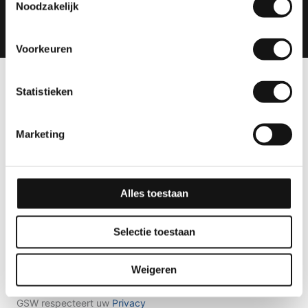
WhatsApp ons
Noodzakelijk
Voorkeuren
Statistieken
Marketing
Vanuit innovatie de markt voorzien van specialistisch
Alles toestaan
advies met professionele folie oplossingen.
Blijf op de hoogte
Selectie toestaan
Inschrijven
Weigeren
GSW respecteert uw
Privacy