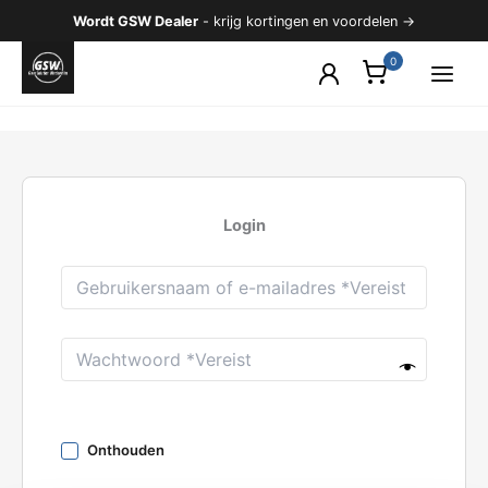
Ga
Wordt GSW Dealer
- krijg kortingen en voordelen →
naar
de
inhoud
Login
Onthouden