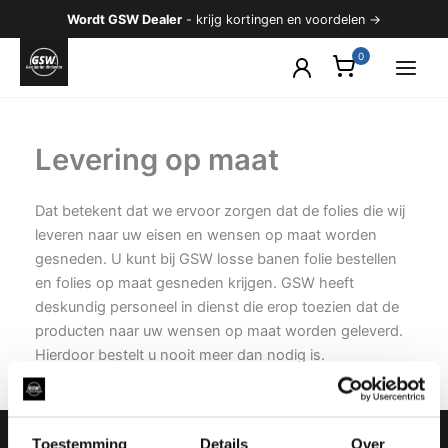
Ga
Wordt GSW Dealer
- krijg kortingen en voordelen →
naar
de
inhoud
Levering op maat
Dat betekent dat we ervoor zorgen dat de folies die wij
leveren naar uw eisen en wensen op maat worden
gesneden. U kunt bij GSW losse banen folie bestellen
en folies op maat gesneden krijgen. GSW heeft
deskundig personeel in dienst die erop toezien dat de
producten naar uw wensen op maat worden geleverd.
Hierdoor bestelt u nooit meer dan nodig is.
Toestemming
Details
Over