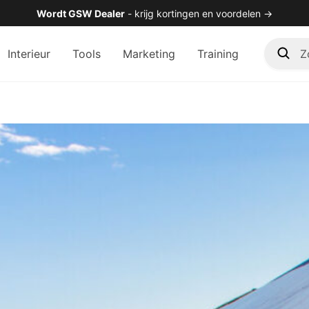
Wordt GSW Dealer
- krijg kortingen en voordelen →
Zoek
Interieur
Tools
Marketing
Training
in
de
shop