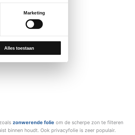
Marketing
Alles toestaan
 zoals
zonwerende folie
om de scherpe zon te filteren
ist binnen houdt. Ook privacyfolie is zeer populair.