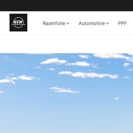
Ga
naar
de
Raamfolie
Automotive
PPF
inhoud