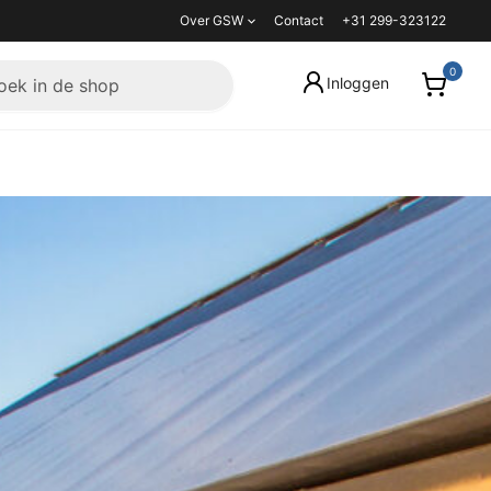
Over GSW
Contact
+31 299-323122
Inloggen