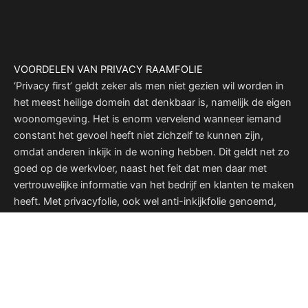
VOORDELEN VAN PRIVACY RAAMFOLIE
‘Privacy first’ geldt zeker als men niet gezien wil worden in
het meest heilige domein dat denkbaar is, namelijk de eigen
woonomgeving. Het is enorm vervelend wanneer iemand
constant het gevoel heeft niet zichzelf te kunnen zijn,
omdat anderen inkijk in de woning hebben. Dit geldt net zo
goed op de werkvloer, naast het feit dat men daar met
vertrouwelijke informatie van het bedrijf en klanten te maken
heeft. Met privacyfolie, ook wel anti-inkijkfolie genoemd,
heeft u een goede oplossing vooreerdergenoemde
problemen. Raamfolie voor privacy is in zowel matte als
gespiegelde uitvoering verkrijgbaar. Naast het bieden van
extra privacy en het beschermen van spullen en
bedrijfsgegevens, wordt het glas met de extra laag
raamfolie ook nog eens versterkt.