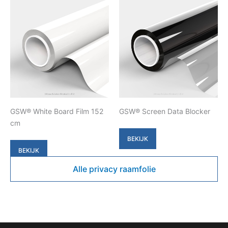
GSW® White Board Film 152
GSW® Screen Data Blocker
cm
BEKIJK
BEKIJK
Alle privacy raamfolie