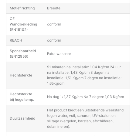
Motief richting
Breedte
CE
Wandbekleding
conform
(EN15102)
REACH
conform
Sponsbaarheid
Extra wasbaar
(EN12956)
91 minuten na installatie: 1,04 Kg/cm 24 uur
na installatie: 1,43 Kg/cm 3 dagen na
Hechtsterkte
installatie: 1,51 Kg/cm 7 dagen na installatie:
1,65kg/cm
Hechtsterkte
Na dag 1: 1,37 Kg/cm Na 7 dagen: 1,03 Kg/cm
bij hoge temp.
Het product biedt een uitstekende weerstand
tegen water, vuil, schuren, UV-stralen en
Duurzaamheid
slijtage (vergelen, barsten, afschilferen,
delamineren).