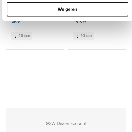
GSW® Interieurfolie
GSW® Interieurfolie
Weigeren
effen O4 – Turquoise
effen M0 – Sun Flower
Blue
Yellow
10 jaar
10 jaar
GSW Dealer account