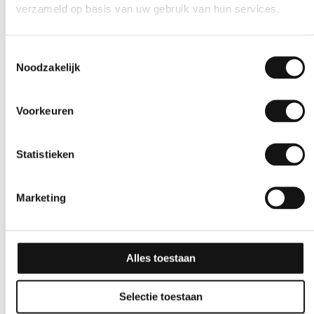
verzameld op basis van uw gebruik van hun services.
Effen
Effen
GSW® Interieurfolie
GSW® Interieurfolie
Toestemmingsselectie
effen K01 – Black Mat
effen M07 – Sand
Noodzakelijk
Beach
10 jaar
Voorkeuren
10 jaar
Statistieken
Marketing
Alles toestaan
Selectie toestaan
Effen
Effen