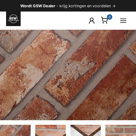
Ga
Wordt GSW Dealer
- krijg kortingen en voordelen →
naar
de
inhoud