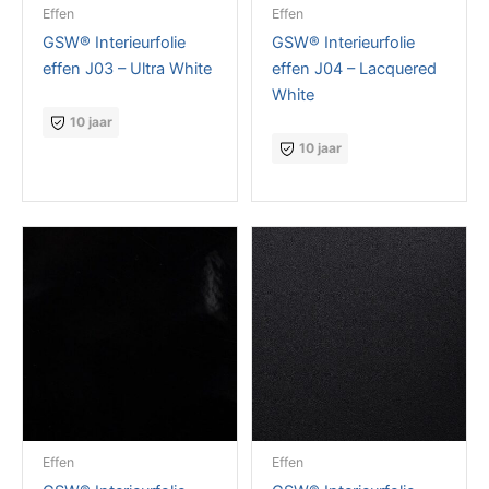
Effen
Effen
GSW® Interieurfolie
GSW® Interieurfolie
effen J03 – Ultra White
effen J04 – Lacquered
White
10 jaar
10 jaar
Effen
Effen