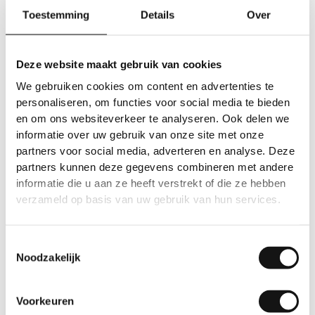
Toestemming
Details
Over
Deze website maakt gebruik van cookies
We gebruiken cookies om content en advertenties te
personaliseren, om functies voor social media te bieden
en om ons websiteverkeer te analyseren. Ook delen we
informatie over uw gebruik van onze site met onze
partners voor social media, adverteren en analyse. Deze
partners kunnen deze gegevens combineren met andere
informatie die u aan ze heeft verstrekt of die ze hebben
verzameld op basis van uw gebruik van hun services.
Effen
Effen
GSW® Interieurfolie
GSW® Interieurfolie
effen L03 – Tangerine
effen M0 – Sun Flower
Toestemmingsselectie
Yellow
Noodzakelijk
10 jaar
10 jaar
Voorkeuren