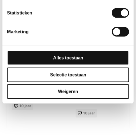
Statistieken
Marketing
Alles toestaan
Selectie toestaan
Effen
Effen
GSW® Interieurfolie
GSW® Interieurfolie
effen M04 – Pale Blue
effen M05 – Vibrant
Weigeren
Green
10 jaar
10 jaar