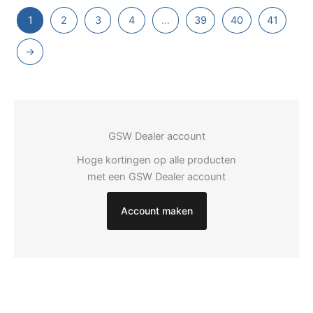
1
2
3
4
…
39
40
41
→
GSW Dealer account
Hoge kortingen op alle producten
met een GSW Dealer account
Account maken