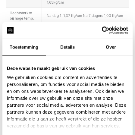
1,65kg/cm
Hechtsterkte
Na dag 1: 1,37 Kg/cm Na 7 dagen: 1,03 Kg/cm
bij hoge temp.
Het product biedt een uitstekende weerstand
tegen water, vuil, schuren, UV-stralen en
Duurzaamheid
slijtage (vergelen, barsten, afschilferen,
delamineren).
Toestemming
Details
Over
Gebruik voor de dagelijkse filmverzorging
alleen pH-neutrale reinigingsmiddelen;
Onderhoud
gebruik geen producten met een te zure of te
Deze website maakt gebruik van cookies
basische pH. Heet water (niet koken) kan
We gebruiken cookies om content en advertenties te
helpen om hardnekkige vlekken te
personaliseren, om functies voor social media te bieden
en om ons websiteverkeer te analyseren. Ook delen we
informatie over uw gebruik van onze site met onze
partners voor social media, adverteren en analyse. Deze
partners kunnen deze gegevens combineren met andere
informatie die u aan ze heeft verstrekt of die ze hebben
verzameld op basis van uw gebruik van hun services.
Gerelateerde producten