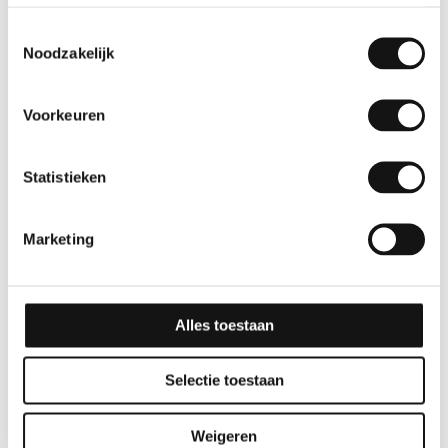
Toestemmingsselectie
Noodzakelijk
Voorkeuren
Statistieken
Effen
Effen
Marketing
GSW® Interieurfolie
GSW® Interieurfolie
effen L03 – Tangerine
effen K06 – Light Grey
10 jaar
10 jaar
Alles toestaan
Selectie toestaan
Weigeren