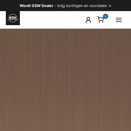
Ga
Wordt GSW Dealer
- krijg kortingen en voordelen →
naar
de
inhoud