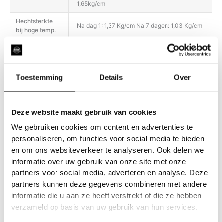
1,65kg/cm
Hechtsterkte
Na dag 1: 1,37 Kg/cm Na 7 dagen: 1,03 Kg/cm
bij hoge temp.
Het product biedt een uitstekende weerstand
tegen water, vuil, schuren, UV-stralen en
Duurzaamheid
slijtage (vergelen, barsten, afschilferen,
delamineren).
Toestemming
Details
Over
Gebruik voor de dagelijkse filmverzorging
alleen pH-neutrale reinigingsmiddelen;
Onderhoud
gebruik geen producten met een te zure of te
Deze website maakt gebruik van cookies
basische pH. Heet water (niet koken) kan
We gebruiken cookies om content en advertenties te
helpen om hardnekkige vlekken te
personaliseren, om functies voor social media te bieden
en om ons websiteverkeer te analyseren. Ook delen we
informatie over uw gebruik van onze site met onze
partners voor social media, adverteren en analyse. Deze
partners kunnen deze gegevens combineren met andere
informatie die u aan ze heeft verstrekt of die ze hebben
verzameld op basis van uw gebruik van hun services.
Gerelateerde producten