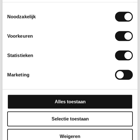
Toestemmingsselectie
Noodzakelijk
Voorkeuren
Statistieken
Effen
Effen
Marketing
GSW® Interieurfolie
GSW® Interieurfolie
effen L03 – Tangerine
effen M04 – Pale Blue
10 jaar
10 jaar
Alles toestaan
Selectie toestaan
Weigeren