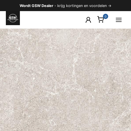
Ga
Wordt GSW Dealer
- krijg kortingen en voordelen →
naar
de
inhoud