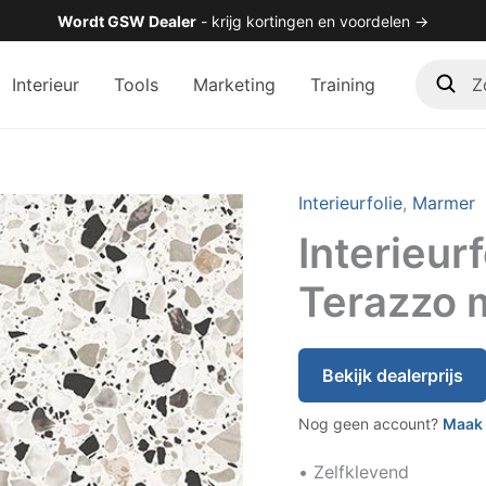
Wordt GSW Dealer
- krijg kortingen en voordelen →
Zoek
Interieur
Tools
Marketing
Training
in
de
shop
Interieurfolie
,
Marmer
Interieur
Terazzo 
Bekijk dealerprijs
Nog geen account?
Maak 
• Zelfklevend