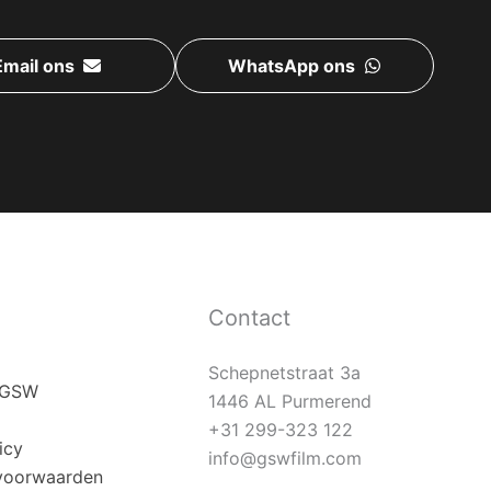
Email ons
WhatsApp ons
Contact
Schepnetstraat 3a
j GSW
1446 AL Purmerend
+31 299-323 122
icy
info@gswfilm.com
voorwaarden