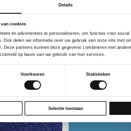
Details
nde weerstand tegen water, vuil, schuren, UV-stralen en slijtag
 van cookies
lmverzorging alleen pH-neutrale reinigingsmiddelen; gebruik g
n om hardnekkige vlekken te
ent en advertenties te personaliseren, om functies voor social
. Ook delen we informatie over uw gebruik van onze site met on
e. Deze partners kunnen deze gegevens combineren met andere i
erzameld op basis van uw gebruik van hun services.
Voorkeuren
Statistieken
Selectie toestaan