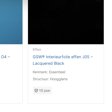
Effen
n O4 –
GSW® Interieurfolie effen J05 –
Lacquered Black
Kenmerk:
Essentieel
Structuur:
Hoogglans
10 jaar