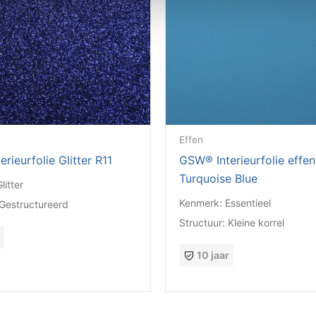
Effen
rieurfolie Glitter R11
GSW® Interieurfolie effe
Turquoise Blue
litter
Kenmerk:
Essentieel
Gestructureerd
Structuur:
Kleine korrel
r
10 jaar