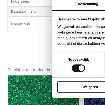
hoge temp.
Toestemming
Duurzaamheid
Het product biedt een uitsteke
Deze website maakt gebruik
Gebruik voor de dagelijkse fi
Onderhoud
water (niet koken) kan helpe
We gebruiken cookies om cont
websiteverkeer te analyseren
media, adverteren en analys
verstrekt of die ze hebben v
Toestemmingsselectie
Noodzakelijk
Gerelateerde producten
Weigeren