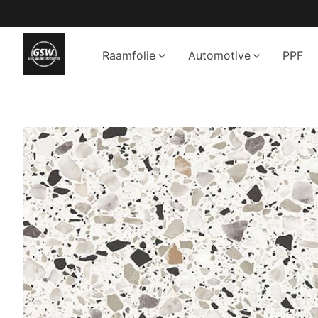
Ga
naar
de
Raamfolie
Automotive
PPF
inhoud