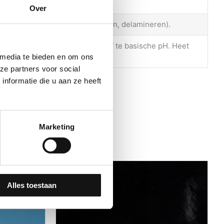
Over
e (vergelen, barsten, afschilferen, delamineren).
een producten met een te zure of te basische pH. Heet
 media te bieden en om ons
ze partners voor social
nformatie die u aan ze heeft
Marketing
Alles toestaan