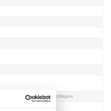
1,51 Kg/cm 7 dagen na installatie: 1,65kg/cm