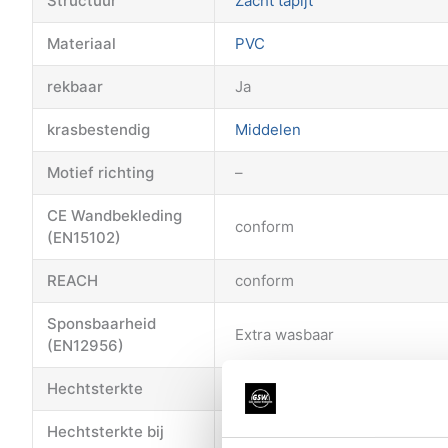
Structuur
Zacht tapijt
Materiaal
PVC
rekbaar
Ja
krasbestendig
Middelen
Motief richting
–
CE Wandbekleding
conform
(EN15102)
REACH
conform
Sponsbaarheid
Extra wasbaar
(EN12956)
Hechtsterkte
91 minuten na installatie: 1,04
Hechtsterkte bij
Na dag 1: 1,37 Kg/cm Na 7 dag