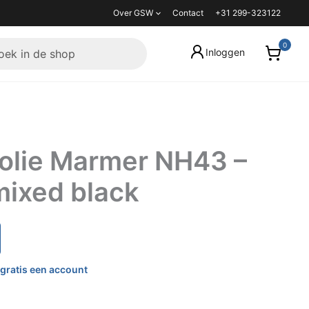
Over GSW
Contact
+31 299-323122
Inloggen
folie Marmer NH43 –
mixed black
gratis een account