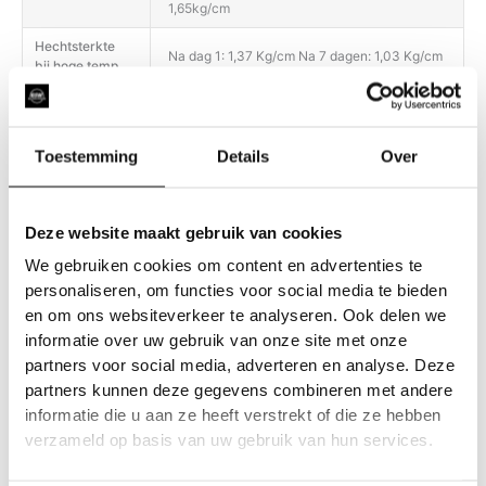
1,65kg/cm
Hechtsterkte
Na dag 1: 1,37 Kg/cm Na 7 dagen: 1,03 Kg/cm
bij hoge temp.
Het product biedt een uitstekende weerstand
tegen water, vuil, schuren, UV-stralen en
Duurzaamheid
slijtage (vergelen, barsten, afschilferen,
Toestemming
Details
Over
delamineren).
Gebruik voor de dagelijkse filmverzorging
alleen pH-neutrale reinigingsmiddelen;
Deze website maakt gebruik van cookies
Onderhoud
gebruik geen producten met een te zure of te
basische pH. Heet water (niet koken) kan
We gebruiken cookies om content en advertenties te
helpen om hardnekkige vlekken te
personaliseren, om functies voor social media te bieden
en om ons websiteverkeer te analyseren. Ook delen we
informatie over uw gebruik van onze site met onze
partners voor social media, adverteren en analyse. Deze
partners kunnen deze gegevens combineren met andere
informatie die u aan ze heeft verstrekt of die ze hebben
verzameld op basis van uw gebruik van hun services.
Gerelateerde producten