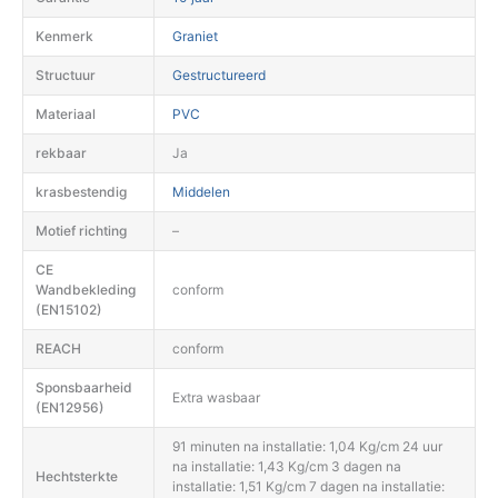
Kenmerk
Graniet
Structuur
Gestructureerd
Materiaal
PVC
rekbaar
Ja
krasbestendig
Middelen
Motief richting
–
CE
Wandbekleding
conform
(EN15102)
REACH
conform
Sponsbaarheid
Extra wasbaar
(EN12956)
91 minuten na installatie: 1,04 Kg/cm 24 uur
na installatie: 1,43 Kg/cm 3 dagen na
Hechtsterkte
installatie: 1,51 Kg/cm 7 dagen na installatie: