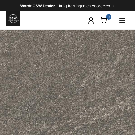
Ga
Wordt GSW Dealer
- krijg kortingen en voordelen →
naar
de
inhoud