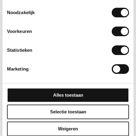
Toestemmingsselectie
Noodzakelijk
Voorkeuren
Statistieken
Effen
Effen
Marketing
GSW® Interieurfolie
GSW® Interieurfolie
effen M06 – Steel Blue
effen L03 – Tangerine
Alles toestaan
10 jaar
10 jaar
Selectie toestaan
Weigeren