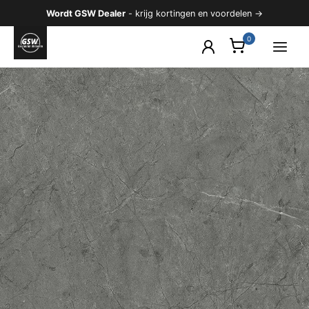
Ga
Wordt GSW Dealer
- krijg kortingen en voordelen →
naar
de
inhoud