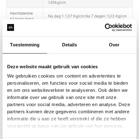
1,65kg/cm
Hechtsterkte
Na dag 1: 1,37 Kg/cm Na 7 dagen: 1,03 Kg/cm
bij hoge temp.
Het product biedt een uitstekende weerstand
tegen water, vuil, schuren, UV-stralen en
Duurzaamheid
slijtage (vergelen, barsten, afschilferen,
Toestemming
Details
Over
delamineren).
Gebruik voor de dagelijkse filmverzorging
alleen pH-neutrale reinigingsmiddelen;
Deze website maakt gebruik van cookies
Onderhoud
gebruik geen producten met een te zure of te
basische pH. Heet water (niet koken) kan
We gebruiken cookies om content en advertenties te
helpen om hardnekkige vlekken te
personaliseren, om functies voor social media te bieden
en om ons websiteverkeer te analyseren. Ook delen we
informatie over uw gebruik van onze site met onze
partners voor social media, adverteren en analyse. Deze
partners kunnen deze gegevens combineren met andere
informatie die u aan ze heeft verstrekt of die ze hebben
verzameld op basis van uw gebruik van hun services.
Gerelateerde producten