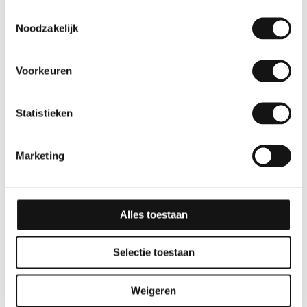
Toestemmingsselectie
Noodzakelijk
Voorkeuren
Statistieken
Effen
Glitter
Marketing
GSW® Interieurfolie
GSW® Interieurfolie
effen M06 – Steel Blue
Glitter R13
Alles toestaan
10 jaar
10 jaar
Selectie toestaan
Weigeren