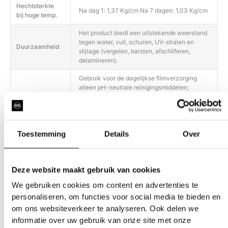
Hechtsterkte
Na dag 1: 1,37 Kg/cm Na 7 dagen: 1,03 Kg/cm
bij hoge temp.
Het product biedt een uitstekende weerstand
tegen water, vuil, schuren, UV-stralen en
Duurzaamheid
slijtage (vergelen, barsten, afschilferen,
delamineren).
Gebruik voor de dagelijkse filmverzorging
alleen pH-neutrale reinigingsmiddelen;
Onderhoud
gebruik geen producten met een te zure of te
basische pH. Heet water (niet koken) kan
helpen om hardnekkige vlekken te
Toestemming
Details
Over
Deze website maakt gebruik van cookies
We gebruiken cookies om content en advertenties te
personaliseren, om functies voor social media te bieden en
Gerelateerde producten
om ons websiteverkeer te analyseren. Ook delen we
informatie over uw gebruik van onze site met onze