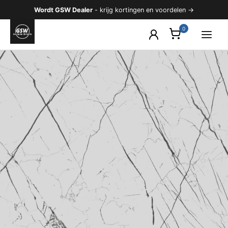
Ga
Wordt GSW Dealer
- krijg kortingen en voordelen →
naar
de
inhoud