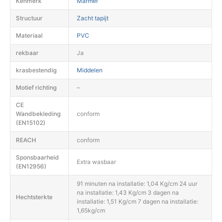
Kenmerk
Marmer
Structuur
Zacht tapijt
Materiaal
PVC
rekbaar
Ja
krasbestendig
Middelen
Motief richting
–
CE
Wandbekleding
conform
(EN15102)
REACH
conform
Sponsbaarheid
Extra wasbaar
(EN12956)
91 minuten na installatie: 1,04 Kg/cm 24 uur
na installatie: 1,43 Kg/cm 3 dagen na
Hechtsterkte
installatie: 1,51 Kg/cm 7 dagen na installatie:
1,65kg/cm