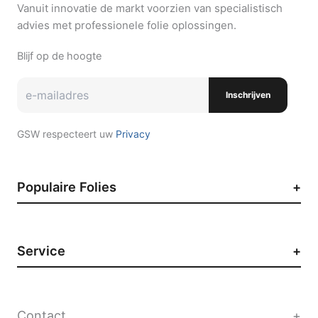
Vanuit innovatie de markt voorzien van specialistisch
advies met professionele folie oplossingen.
Blijf op de hoogte
Inschrijven
GSW respecteert uw
Privacy
Populaire Folies
Zonwerende raamfolie
Auto raamfolie
Service
Paint Protection Film
Decoratieve raamfolie
Contact
Privacyfolie
Werken bij GSW
Contact