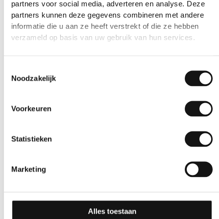
partners voor social media, adverteren en analyse. Deze
partners kunnen deze gegevens combineren met andere
informatie die u aan ze heeft verstrekt of die ze hebben
verzameld op basis van uw gebruik van hun services.
Toestemmingsselectie
Noodzakelijk
Effen
Effen
GSW® Interieurfolie
GSW® Interieurfolie
Voorkeuren
effen M08 – Bright
effen M06 – Steel Blue
Yellow
Statistieken
10 jaar
10 jaar
Marketing
Alles toestaan