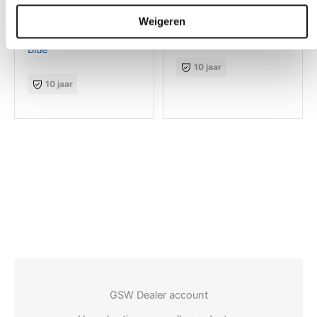
GSW® Interieurfolie
GSW® Interieurfolie
Weigeren
effen RM09 – Ocean
Glitter J07
Blue
10 jaar
10 jaar
GSW Dealer account