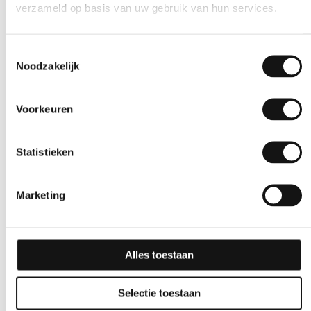
verzameld op basis van uw gebruik van hun services.
Effen
Effen
GSW® Interieurfolie
GSW® Interieurfolie
Toestemmingsselectie
effen J04 – Lacquered
effen M07 – Sand
Noodzakelijk
White
Beach
Voorkeuren
10 jaar
10 jaar
Statistieken
Marketing
Alles toestaan
Selectie toestaan
Effen
Glitter