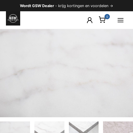
Ga
Wordt GSW Dealer
- krijg kortingen en voordelen →
naar
de
inhoud