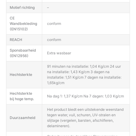
Motief richting
–
CE
Wandbekleding
conform
(EN15102)
REACH
conform
Sponsbaarheid
Extra wasbaar
(EN12956)
91 minuten na installatie: 1,04 Kg/cm 24 uur
na installatie: 1,43 Kg/cm 3 dagen na
Hechtsterkte
installatie: 1,51 Kg/cm 7 dagen na installatie:
1,65kg/cm
Hechtsterkte
Na dag 1: 1,37 Kg/cm Na 7 dagen: 1,03 Kg/cm
bij hoge temp.
Het product biedt een uitstekende weerstand
tegen water, vuil, schuren, UV-stralen en
Duurzaamheid
slijtage (vergelen, barsten, afschilferen,
delamineren).