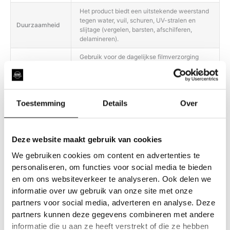
Het product biedt een uitstekende weerstand
tegen water, vuil, schuren, UV-stralen en
Duurzaamheid
slijtage (vergelen, barsten, afschilferen,
delamineren).
Gebruik voor de dagelijkse filmverzorging
alleen pH-neutrale reinigingsmiddelen;
Onderhoud
gebruik geen producten met een te zure of te
basische pH. Heet water (niet koken) kan
helpen om hardnekkige vlekken te
Toestemming
Details
Over
Deze website maakt gebruik van cookies
We gebruiken cookies om content en advertenties te
personaliseren, om functies voor social media te bieden
en om ons websiteverkeer te analyseren. Ook delen we
Gerelateerde producten
informatie over uw gebruik van onze site met onze
partners voor social media, adverteren en analyse. Deze
partners kunnen deze gegevens combineren met andere
informatie die u aan ze heeft verstrekt of die ze hebben