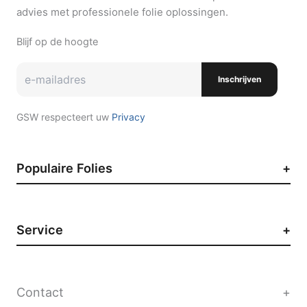
advies met professionele folie oplossingen.
Blijf op de hoogte
Inschrijven
GSW respecteert uw
Privacy
Populaire Folies
Zonwerende raamfolie
Auto raamfolie
Service
Paint Protection Film
Decoratieve raamfolie
Contact
Privacyfolie
Werken bij GSW
Contact
Vacatures
Sites