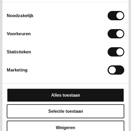
Toestemmingsselectie
Noodzakelijk
Voorkeuren
Statistieken
Glitter
Effen
Marketing
GSW® Interieurfolie
GSW® Interieurfolie
Glitter R12
effen N03 – Porcelain
10 jaar
10 jaar
Alles toestaan
Selectie toestaan
Weigeren