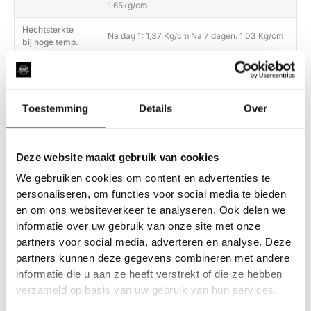
1,65kg/cm
Hechtsterkte
Na dag 1: 1,37 Kg/cm Na 7 dagen: 1,03 Kg/cm
bij hoge temp.
Het product biedt een uitstekende weerstand
tegen water, vuil, schuren, UV-stralen en
Duurzaamheid
slijtage (vergelen, barsten, afschilferen,
delamineren).
Toestemming
Details
Over
Gebruik voor de dagelijkse filmverzorging
alleen pH-neutrale reinigingsmiddelen;
Onderhoud
gebruik geen producten met een te zure of te
Deze website maakt gebruik van cookies
basische pH. Heet water (niet koken) kan
We gebruiken cookies om content en advertenties te
helpen om hardnekkige vlekken te
personaliseren, om functies voor social media te bieden
en om ons websiteverkeer te analyseren. Ook delen we
informatie over uw gebruik van onze site met onze
partners voor social media, adverteren en analyse. Deze
partners kunnen deze gegevens combineren met andere
informatie die u aan ze heeft verstrekt of die ze hebben
verzameld op basis van uw gebruik van hun services.
Gerelateerde producten