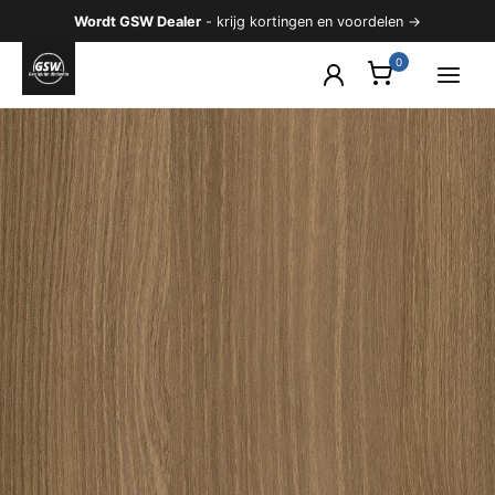
Ga
Wordt GSW Dealer
- krijg kortingen en voordelen →
naar
de
inhoud