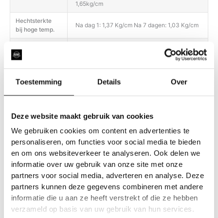
1,65kg/cm
Hechtsterkte
Na dag 1: 1,37 Kg/cm Na 7 dagen: 1,03 Kg/cm
bij hoge temp.
Het product biedt een uitstekende weerstand
tegen water, vuil, schuren, UV-stralen en
Duurzaamheid
slijtage (vergelen, barsten, afschilferen,
delamineren).
Toestemming
Details
Over
Gebruik voor de dagelijkse filmverzorging
alleen pH-neutrale reinigingsmiddelen;
Onderhoud
gebruik geen producten met een te zure of te
Deze website maakt gebruik van cookies
basische pH. Heet water (niet koken) kan
helpen om hardnekkige vlekken te
We gebruiken cookies om content en advertenties te
personaliseren, om functies voor social media te bieden
en om ons websiteverkeer te analyseren. Ook delen we
informatie over uw gebruik van onze site met onze
partners voor social media, adverteren en analyse. Deze
partners kunnen deze gegevens combineren met andere
informatie die u aan ze heeft verstrekt of die ze hebben
Gerelateerde producten
verzameld op basis van uw gebruik van hun services.