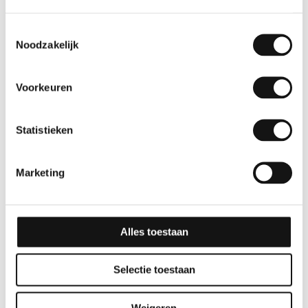
Toestemmingsselectie
Noodzakelijk
Voorkeuren
Statistieken
Effen
Effen
GSW® Interieurfolie
GSW® Interieurfolie
Marketing
effen L03 – Tangerine
effen RM09 – Ocean
Blue
10 jaar
Alles toestaan
10 jaar
Selectie toestaan
Weigeren