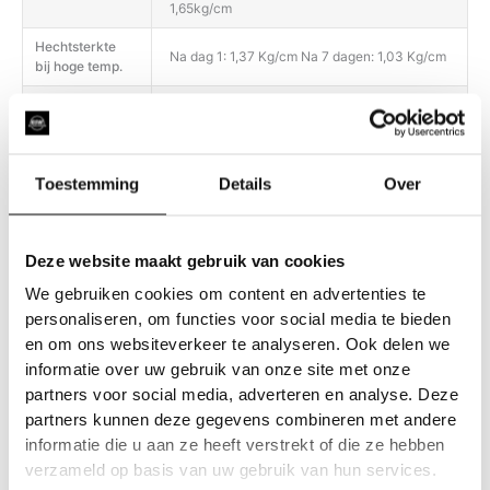
1,65kg/cm
Hechtsterkte
Na dag 1: 1,37 Kg/cm Na 7 dagen: 1,03 Kg/cm
bij hoge temp.
Het product biedt een uitstekende weerstand
tegen water, vuil, schuren, UV-stralen en
Duurzaamheid
slijtage (vergelen, barsten, afschilferen,
delamineren).
Toestemming
Details
Over
Gebruik voor de dagelijkse filmverzorging
alleen pH-neutrale reinigingsmiddelen;
Onderhoud
gebruik geen producten met een te zure of te
Deze website maakt gebruik van cookies
basische pH. Heet water (niet koken) kan
helpen om hardnekkige vlekken te
We gebruiken cookies om content en advertenties te
personaliseren, om functies voor social media te bieden
en om ons websiteverkeer te analyseren. Ook delen we
informatie over uw gebruik van onze site met onze
partners voor social media, adverteren en analyse. Deze
partners kunnen deze gegevens combineren met andere
informatie die u aan ze heeft verstrekt of die ze hebben
Gerelateerde producten
verzameld op basis van uw gebruik van hun services.