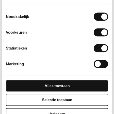
Toestemmingsselectie
Noodzakelijk
Voorkeuren
Statistieken
Effen
Effen
GSW® Interieurfolie
GSW® Interieurfolie
Marketing
effen M06 – Steel Blue
effen RM09 – Ocean
Blue
10 jaar
Alles toestaan
10 jaar
Selectie toestaan
Weigeren