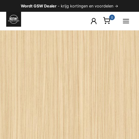
Ga
Wordt GSW Dealer
- krijg kortingen en voordelen →
naar
de
inhoud