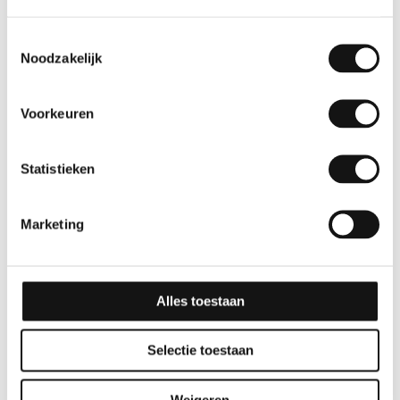
Toestemmingsselectie
Noodzakelijk
Voorkeuren
Statistieken
Effen
Effen
GSW® Interieurfolie
GSW® Interieurfolie
Marketing
effen M08 – Bright
effen M06 – Steel Blue
Yellow
10 jaar
Alles toestaan
10 jaar
Selectie toestaan
Weigeren