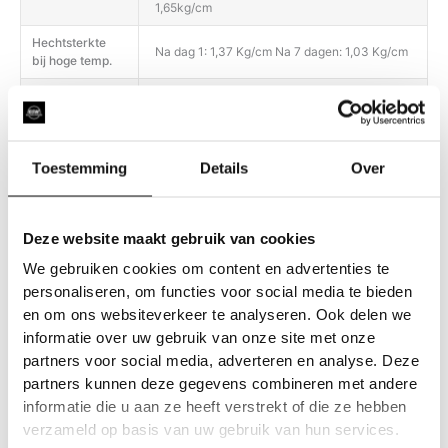
1,65kg/cm
Hechtsterkte
Na dag 1: 1,37 Kg/cm Na 7 dagen: 1,03 Kg/cm
bij hoge temp.
Het product biedt een uitstekende weerstand
tegen water, vuil, schuren, UV-stralen en
Duurzaamheid
slijtage (vergelen, barsten, afschilferen,
delamineren).
Toestemming
Details
Over
Gebruik voor de dagelijkse filmverzorging
alleen pH-neutrale reinigingsmiddelen;
Onderhoud
gebruik geen producten met een te zure of te
Deze website maakt gebruik van cookies
basische pH. Heet water (niet koken) kan
helpen om hardnekkige vlekken te
We gebruiken cookies om content en advertenties te
personaliseren, om functies voor social media te bieden
en om ons websiteverkeer te analyseren. Ook delen we
informatie over uw gebruik van onze site met onze
partners voor social media, adverteren en analyse. Deze
partners kunnen deze gegevens combineren met andere
informatie die u aan ze heeft verstrekt of die ze hebben
Gerelateerde producten
verzameld op basis van uw gebruik van hun services.