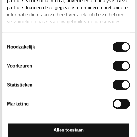
partners voor social media, adverteren en analyse. Deze
partners kunnen deze gegevens combineren met andere
Gerelateerde producten
informatie die u aan ze heeft verstrekt of die ze hebben
verzameld op basis van uw gebruik van hun services.
Toestemmingsselectie
Noodzakelijk
Voorkeuren
Effen
Effen
Statistieken
GSW® Interieurfolie
GSW® Interieurfolie
effen K07 – Cream
effen M04 – Pale Blue
Marketing
Grey
10 jaar
10 jaar
Alles toestaan