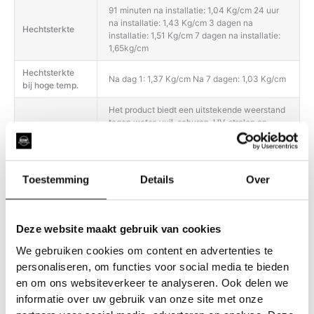
91 minuten na installatie: 1,04 Kg/cm 24 uur
na installatie: 1,43 Kg/cm 3 dagen na
Hechtsterkte
installatie: 1,51 Kg/cm 7 dagen na installatie:
1,65kg/cm
Hechtsterkte
Na dag 1: 1,37 Kg/cm Na 7 dagen: 1,03 Kg/cm
bij hoge temp.
Het product biedt een uitstekende weerstand
tegen water, vuil, schuren, UV-stralen en
Duurzaamheid
slijtage (vergelen, barsten, afschilferen,
delamineren).
Gebruik voor de dagelijkse filmverzorging
Toestemming
Details
Over
alleen pH-neutrale reinigingsmiddelen;
Onderhoud
gebruik geen producten met een te zure of te
basische pH. Heet water (niet koken) kan
helpen om hardnekkige vlekken te
Deze website maakt gebruik van cookies
We gebruiken cookies om content en advertenties te
personaliseren, om functies voor social media te bieden
en om ons websiteverkeer te analyseren. Ook delen we
informatie over uw gebruik van onze site met onze