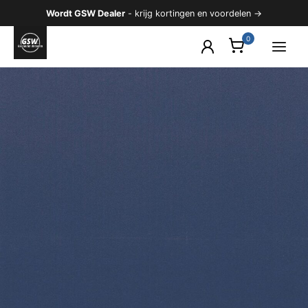
Ga
Wordt GSW Dealer
- krijg kortingen en voordelen →
naar
de
inhoud