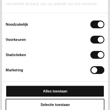
verzameld op basis van uw gebruik van hun services.
Gerelateerde producten
Toestemmingsselectie
Noodzakelijk
Voorkeuren
Statistieken
Marketing
Effen
Effen
GSW® Interieurfolie
GSW® Interieurfolie
effen J03 – Ultra White
effen K01 – Black Mat
Alles toestaan
10 jaar
10 jaar
Selectie toestaan