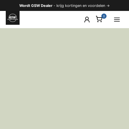
Ga
Wordt GSW Dealer
- krijg kortingen en voordelen →
naar
de
inhoud