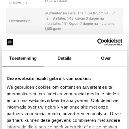
Extra wasbaar
(EN12956)
91 minuten na installatie: 1,04 Kg/cm 24 uur
na installatie: 1,43 Kg/cm 3 dagen na
Hechtsterkte
installatie: 1,51 Kg/cm 7 dagen na installatie:
1,65kg/cm
Hechtsterkte
Na dag 1: 1,37 Kg/cm Na 7 dagen: 1,03 Kg/cm
bij hoge temp.
Het product biedt een uitstekende weerstand
Toestemming
Details
Over
tegen water, vuil, schuren, UV-stralen en
Duurzaamheid
slijtage (vergelen, barsten, afschilferen,
delamineren).
Deze website maakt gebruik van cookies
Gebruik voor de dagelijkse filmverzorging
alleen pH-neutrale reinigingsmiddelen;
We gebruiken cookies om content en advertenties te
Onderhoud
gebruik geen producten met een te zure of te
personaliseren, om functies voor social media te bieden
basische pH. Heet water (niet koken) kan
en om ons websiteverkeer te analyseren. Ook delen we
helpen om hardnekkige vlekken te
informatie over uw gebruik van onze site met onze
partners voor social media, adverteren en analyse. Deze
partners kunnen deze gegevens combineren met andere
informatie die u aan ze heeft verstrekt of die ze hebben