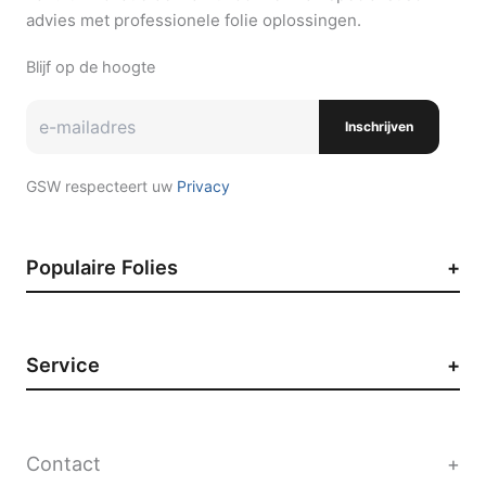
advies met professionele folie oplossingen.
Blijf op de hoogte
Inschrijven
GSW respecteert uw
Privacy
Populaire Folies
Zonwerende raamfolie
Auto raamfolie
Service
Paint Protection Film
Decoratieve raamfolie
Contact
Privacyfolie
Werken bij GSW
Contact
Vacatures
Sites