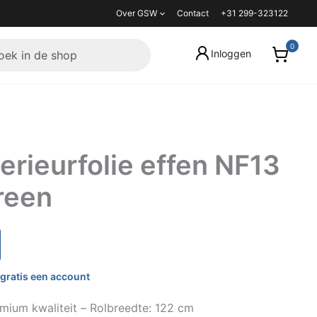
Over GSW
Contact
+31 299-323122
Inloggen
rieurfolie effen NF13
reen
gratis een account
mium kwaliteit – Rolbreedte: 122 cm