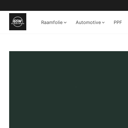
Ga
naar
de
Raamfolie
Automotive
PPF
inhoud