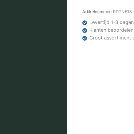
Artikelnummer:
RI12NF13
Levertijd 1-3 dagen
Klanten beoordelen
Groot assortiment 