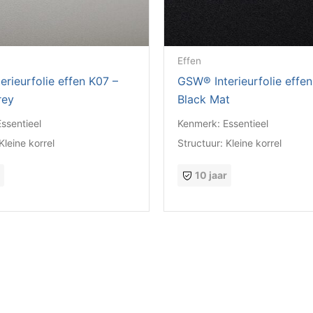
Effen
rieurfolie effen K07 –
GSW® Interieurfolie effen
rey
Black Mat
Essentieel
Kenmerk:
Essentieel
Kleine korrel
Structuur:
Kleine korrel
r
10 jaar