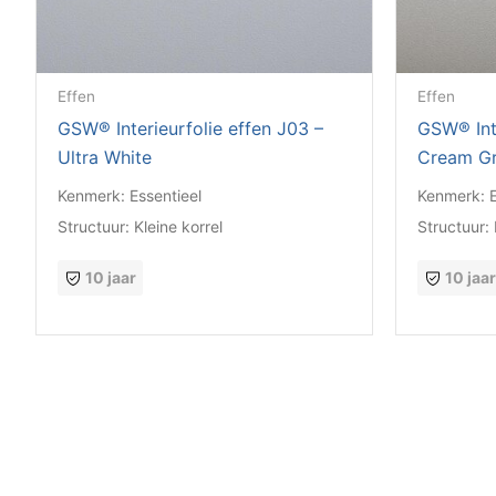
Effen
Effen
GSW® Interieurfolie effen J03 –
GSW® Inte
Ultra White
Cream G
Kenmerk:
Essentieel
Kenmerk:
Structuur:
Kleine korrel
Structuur:
10 jaar
10 jaa