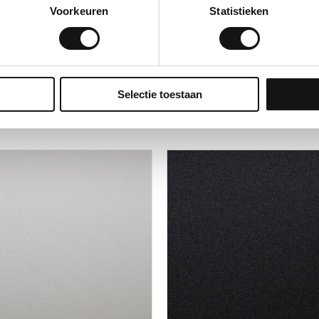
n om hardnekkige vlekken te
Voorkeuren
Statistieken
Selectie toestaan