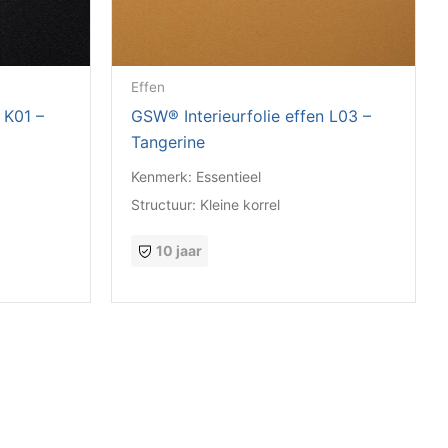
Effen
 K01 –
GSW® Interieurfolie effen L03 –
Tangerine
Kenmerk:
Essentieel
Structuur:
Kleine korrel
10 jaar