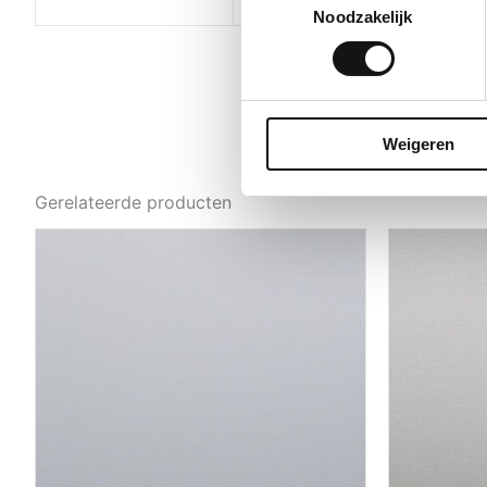
water (niet koken) kan helpe
Noodzakelijk
Weigeren
Gerelateerde producten