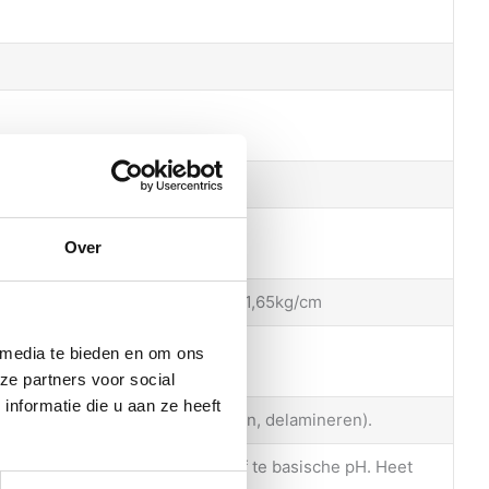
Over
1,51 Kg/cm 7 dagen na installatie: 1,65kg/cm
 media te bieden en om ons
ze partners voor social
nformatie die u aan ze heeft
e (vergelen, barsten, afschilferen, delamineren).
een producten met een te zure of te basische pH. Heet