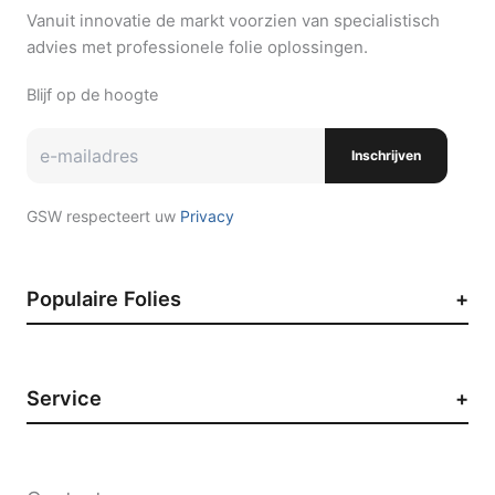
Vanuit innovatie de markt voorzien van specialistisch
advies met professionele folie oplossingen.
Blijf op de hoogte
Inschrijven
GSW respecteert uw
Privacy
Populaire Folies
Zonwerende raamfolie
Auto raamfolie
Service
Paint Protection Film
Decoratieve raamfolie
Contact
Privacyfolie
Werken bij GSW