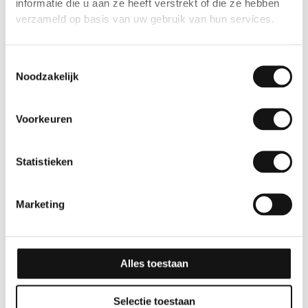
informatie die u aan ze heeft verstrekt of die ze hebben
verzameld op basis van uw gebruik van hun services.
Gerelateerde producten
Toestemmingsselectie
Noodzakelijk
Voorkeuren
Statistieken
Marketing
Effen
Effen
GSW® Interieurfolie
GSW® Interieurfolie
effen K07 – Cream
effen J04 – Lacquered
Grey
White
Alles toestaan
10 jaar
10 jaar
Selectie toestaan