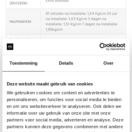
Extra wasbaar
(EN12956)
91 minuten na installatie: 1,04 Kg/cm 24 uur
na installatie: 1,43 Kg/cm 3 dagen na
Hechtsterkte
installatie: 1,51 Kg/cm 7 dagen na installatie:
1,65kg/cm
Hechtsterkte
Na dag 1: 1,37 Kg/cm Na 7 dagen: 1,03 Kg/cm
bij hoge temp.
Het product biedt een uitstekende weerstand
tegen water, vuil, schuren, UV-stralen en
Toestemming
Details
Over
Duurzaamheid
slijtage (vergelen, barsten, afschilferen,
delamineren).
Gebruik voor de dagelijkse filmverzorging
Deze website maakt gebruik van cookies
alleen pH-neutrale reinigingsmiddelen;
Onderhoud
gebruik geen producten met een te zure of te
We gebruiken cookies om content en advertenties te
basische pH. Heet water (niet koken) kan
personaliseren, om functies voor social media te bieden
helpen om hardnekkige vlekken te
en om ons websiteverkeer te analyseren. Ook delen we
informatie over uw gebruik van onze site met onze
partners voor social media, adverteren en analyse. Deze
partners kunnen deze gegevens combineren met andere