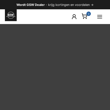
Ga
Wordt GSW Dealer
- krijg kortingen en voordelen →
naar
de
inhoud