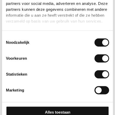
partners voor social media, adverteren en analyse. Deze
partners kunnen deze gegevens combineren met andere
Gerelateerde producten
informatie die u aan ze heeft verstrekt of die ze hebben
verzameld op basis van uw gebruik van hun services.
Toestemmingsselectie
Noodzakelijk
Voorkeuren
Effen
Effen
Statistieken
GSW® Interieurfolie
GSW® Interieurfolie
effen K04 – Khaki
effen O4 – Turquoise
Blue
Marketing
10 jaar
10 jaar
Alles toestaan