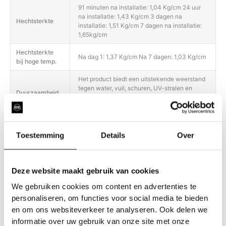
91 minuten na installatie: 1,04 Kg/cm 24 uur
na installatie: 1,43 Kg/cm 3 dagen na
Hechtsterkte
installatie: 1,51 Kg/cm 7 dagen na installatie:
1,65kg/cm
Hechtsterkte
Na dag 1: 1,37 Kg/cm Na 7 dagen: 1,03 Kg/cm
bij hoge temp.
Het product biedt een uitstekende weerstand
tegen water, vuil, schuren, UV-stralen en
Duurzaamheid
slijtage (vergelen, barsten, afschilferen,
delamineren).
Gebruik voor de dagelijkse filmverzorging
alleen pH-neutrale reinigingsmiddelen;
Toestemming
Details
Over
Onderhoud
gebruik geen producten met een te zure of te
basische pH. Heet water (niet koken) kan
helpen om hardnekkige vlekken te
Deze website maakt gebruik van cookies
We gebruiken cookies om content en advertenties te
personaliseren, om functies voor social media te bieden
en om ons websiteverkeer te analyseren. Ook delen we
informatie over uw gebruik van onze site met onze