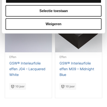
Selectie toestaan
Weigeren
Effen
Effen
GSW® Interieurfolie
GSW® Interieurfolie
effen J04 – Lacquered
effen M09 – Midnight
White
Blue
10 jaar
10 jaar