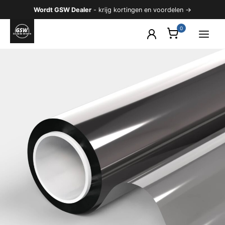
Ga
Wordt GSW Dealer
- krijg kortingen en voordelen →
naar
de
inhoud