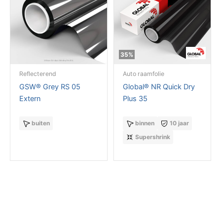
35%
Reflecterend
Auto raamfolie
GSW® Grey RS 05
Global® NR Quick Dry
Extern
Plus 35
buiten
binnen
10 jaar
Supershrink