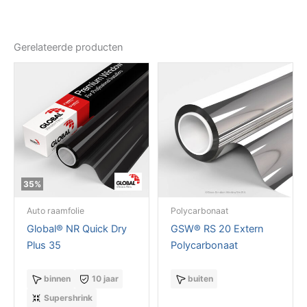
Gerelateerde producten
35%
Auto raamfolie
Polycarbonaat
Global® NR Quick Dry
GSW® RS 20 Extern
Plus 35
Polycarbonaat
binnen
10 jaar
buiten
Supershrink