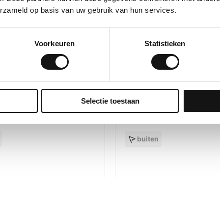
erzameld op basis van uw gebruik van hun services.
Voorkeuren
Statistieken
nd
Reflecterend
20 Plus Extern
GSW® RS 35 Super Plus 
122 cm, 152 cm, 183 cm
Breedtes:
122 cm, 152 cm, 1
Selectie toestaan
eding:
16
Lichttoetreding:
30
zon energie:
20
Absorptie zon energie:
26
buiten