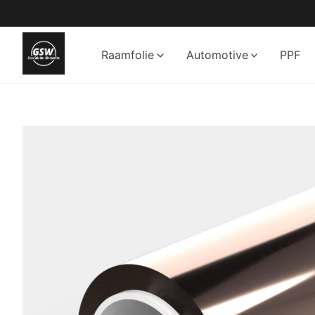
Ga
naar
de
Raamfolie
Automotive
PPF
inhoud