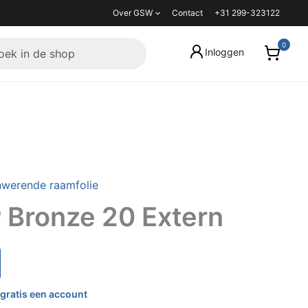
Over GSW
Contact
+31 299-323122
Inloggen
werende raamfolie
Bronze 20 Extern
gratis een account