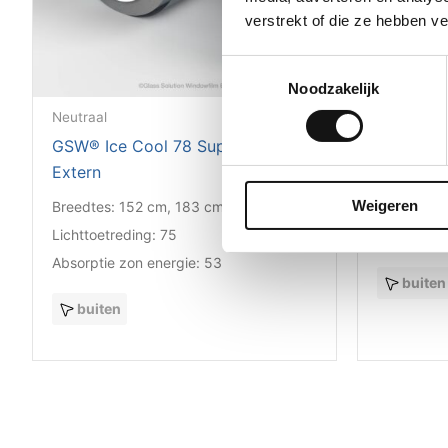
verstrekt of die ze hebben v
Toestemmingsselectie
Noodzakelijk
Neutraal
Reflectere
GSW® Ice Cool 78 Super Plus
GSW® RS 
Extern
Breedtes:
Weigeren
Breedtes:
152 cm, 183 cm
Lichttoetr
Lichttoetreding:
75
Absorptie 
Absorptie zon energie:
53
buiten
buiten