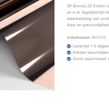
SP Bronze 20 Extern r
en is er tegelijkertijd 
weerkaatsing van zonl
kleur en persoonlijkhei
Artikelnummer:
REZ1510
Levertijd 1-3 dagen
Klanten beoordelen
Groot assortiment 