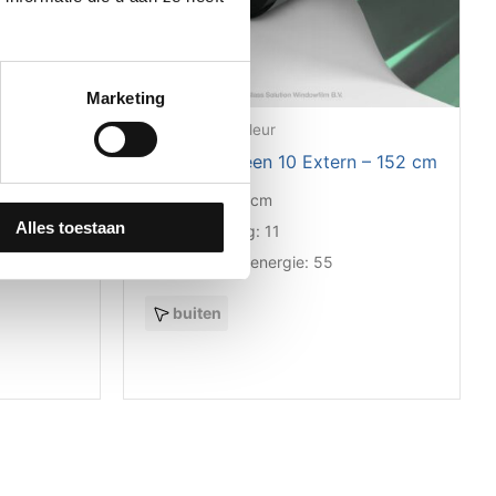
Marketing
Reflecterend kleur
Extern
GSW® R-Green 10 Extern – 152 cm
83 cm
Breedtes:
152 cm
Alles toestaan
Lichttoetreding:
11
Absorptie zon energie:
55
buiten