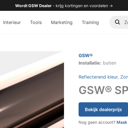
Wordt GSW Dealer
- krijg kortingen en voordelen →
Zoek
Interieur
Tools
Marketing
Training
in
de
shop
GSW®
Installatie:
buiten
Reflecterend kleur
,
Zon
GSW® SP 
Bekijk dealerprijs
Nog geen account?
Maak 