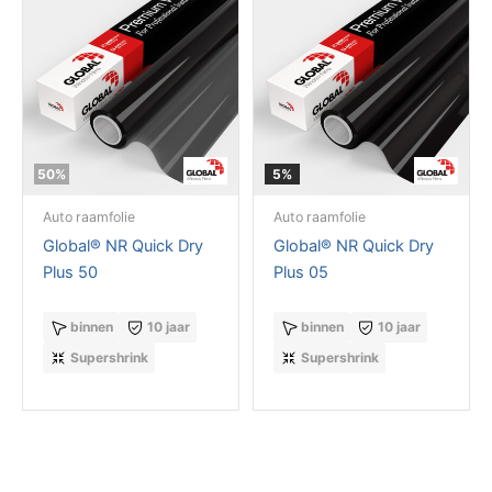
50%
5%
Auto raamfolie
Auto raamfolie
Global® NR Quick Dry
Global® NR Quick Dry
Plus 50
Plus 05
binnen
10 jaar
binnen
10 jaar
Supershrink
Supershrink