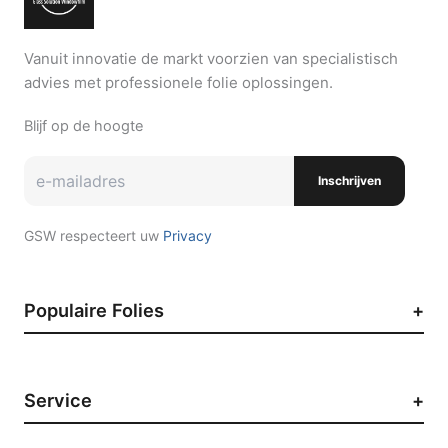
Vanuit innovatie de markt voorzien van specialistisch
advies met professionele folie oplossingen.
Blijf op de hoogte
Inschrijven
GSW respecteert uw
Privacy
Populaire Folies
Zonwerende raamfolie
Auto raamfolie
Service
Paint Protection Film
Decoratieve raamfolie