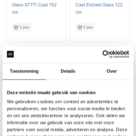
Glass ST771 Cast 152
Cast Etched Glass 122
cm
cm
5 jaar
5 jaar
Toestemming
Details
Over
Deze website maakt gebruik van cookies
We gebruiken cookies om content en advertenties te
personaliseren, om functies voor social media te bieden
Privacyfolie
Privacyfolie
en om ons websiteverkeer te analyseren. Ook delen we
GSW® White Out 152
GSW® Matte Silver 152
informatie over uw gebruik van onze site met onze
cm
cm
partners voor social media, adverteren en analyse. Deze