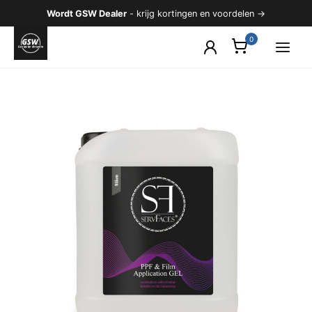
Ga
Wordt GSW Dealer
- krijg kortingen en voordelen →
naar
de
inhoud