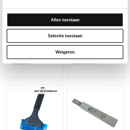
Alles toestaan
Selectie toestaan
Gereedschap
Gereedschap
Weigeren
GSW Contour rakel –
GSW Oranje Suede Vilt
Autofolie
5 cm x 15 m1
NIET OP VOORRAAD