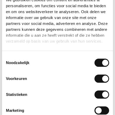
We gebruiken cookies om content en advertenties te
personaliseren, om functies voor social media te bieden
en om ons websiteverkeer te analyseren. Ook delen we
informatie over uw gebruik van onze site met onze
partners voor social media, adverteren en analyse. Deze
partners kunnen deze gegevens combineren met andere
informatie die u aan ze heeft verstrekt of die ze hebben
verzameld op basis van uw gebruik van hun services.
Gereedschap
Gereedschap
Toestemmingsselectie
Noodzakelijk
Servfaces® PPF Gel
Servfaces® Surface
750 ml
Cleaner 750 ml
Voorkeuren
Statistieken
Gerelateerde producten
Marketing