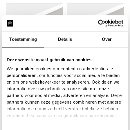
Toestemming
Details
Over
Deze website maakt gebruik van cookies
Veiligheidsfolie
Veiligheidsfolie
We gebruiken cookies om content en advertenties te
Safety 8 Mil Clear
Safety 12 Mil Clear 183
personaliseren, om functies voor social media te bieden
cm 30M1
en om ons websiteverkeer te analyseren. Ook delen we
10 jaar
informatie over uw gebruik van onze site met onze
10 jaar
partners voor social media, adverteren en analyse. Deze
partners kunnen deze gegevens combineren met andere
informatie die u aan ze heeft verstrekt of die ze hebben
verzameld op basis van uw gebruik van hun services.