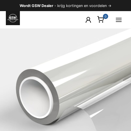
Ga
Wordt GSW Dealer
- krijg kortingen en voordelen →
naar
de
inhoud