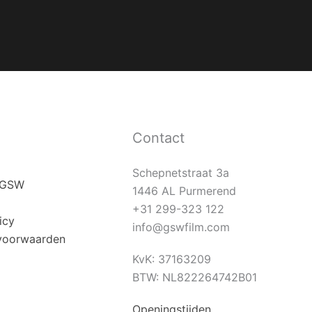
Contact
Schepnetstraat 3a
j GSW
1446 AL Purmerend
+31 299-323 122
icy
info@gswfilm.com
voorwaarden
KvK: 37163209
BTW: NL822264742B01
Openingstijden