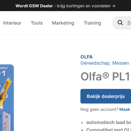
Wordt GSW Dealer
- krijg kortingen en voordelen →
Zoek
Interieur
Tools
Marketing
Training
in
de
shop
OLFA
Gereedschap
,
Messen
Olfa® PL1
Bekijk dealerprijs
Nog geen account?
Maak 
automatisch laad b
Compatibel met OL