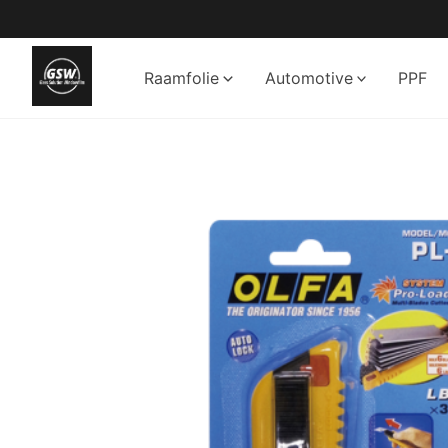
Ga
naar
de
Raamfolie
Automotive
PPF
inhoud