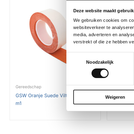
Deze website maakt gebruik
We gebruiken cookies om cont
websiteverkeer te analyseren
media, adverteren en analys
verstrekt of die ze hebben v
Toestemmingsselectie
Noodzakelijk
Gereedschap
Gereedsch
GSW Oranje Suede Vilt 5 cm x 15
OLFA SV
Weigeren
m1