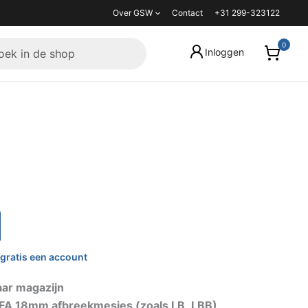
Over GSW
Contact
+31 299-323122
Inloggen
gratis een account
aar magazijn
FA 18mm afbreekmesjes (zoals LB, LBB)