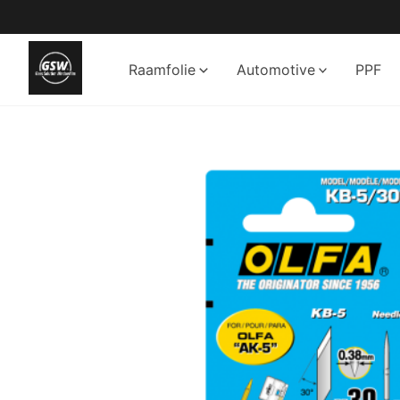
Ga
naar
de
Raamfolie
Automotive
PPF
inhoud