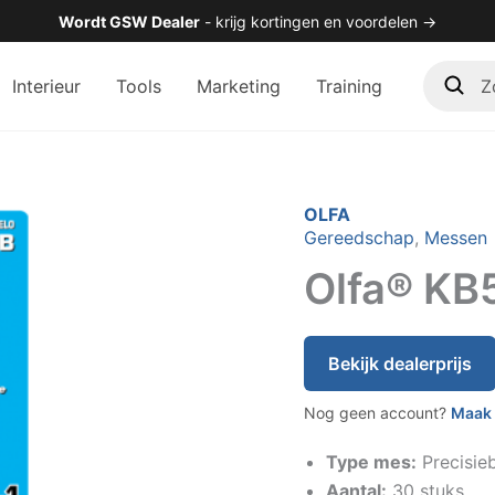
Wordt GSW Dealer
- krijg kortingen en voordelen →
Zoek
Interieur
Tools
Marketing
Training
in
de
shop
OLFA
Gereedschap
,
Messen
Olfa® KB
Bekijk dealerprijs
Nog geen account?
Maak 
Type mes:
Precisie
Aantal:
30 stuks