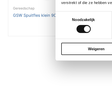
verstrekt of die ze hebben v
Gereedschap
Gereedsch
Toestemmingsselectie
GSW Spuitfles klein 900 ml
GSW 9 mm
Noodzakelijk
messen (
Weigeren