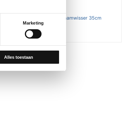
Gereedschap
-50S
GSW RVS Raamwisser 35cm
Marketing
Alles toestaan