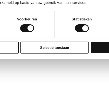
erzameld op basis van uw gebruik van hun services.
ap
Gereedschap
 reserve afbreek
OLFA afbreekmessen AB
Voorkeuren
Statistieken
50 stuks)
9mm
Selectie toestaan