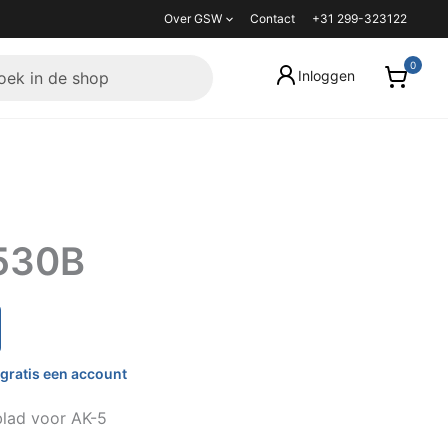
Over GSW
Contact
+31 299-323122
Inloggen
530B
gratis een account
blad voor AK-5