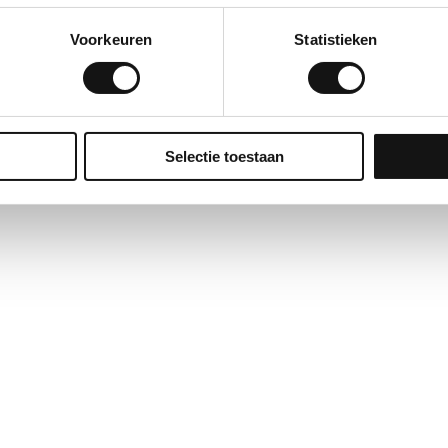
 Raamwisser 35cm
OLFA afbreekmessen AB
Voorkeuren
Statistieken
Selectie toestaan