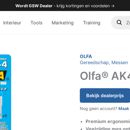
Wordt GSW Dealer
- krijg kortingen en voordelen →
Zoek
Interieur
Tools
Marketing
Training
in
de
shop
OLFA
Gereedschap
,
Messen
Olfa® AK
Bekijk dealerprijs
Nog geen account?
Maak 
Premium ergonomi
Veelzijdige mes op