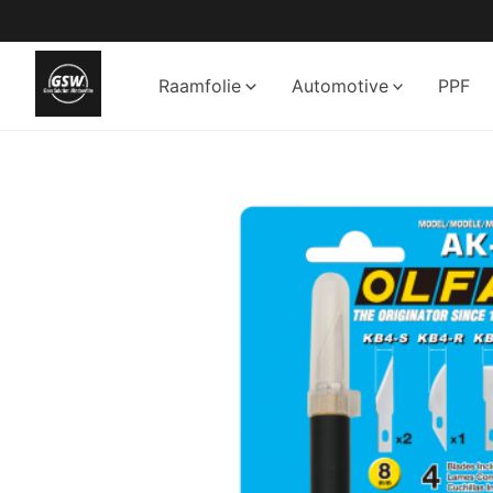
Ga
naar
de
Raamfolie
Automotive
PPF
inhoud