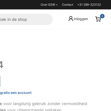
Over GSW
Contact
+31 299-323122
Inloggen
4
gratis een account
e
voor langdurig gebruik zonder vermoeidheid
ties
voor uiteenlopende snijtaken