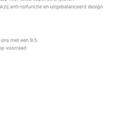
kzij anti-rolfunctie en uitgebalanceerd design
 ons met een 9.5
op voorraad