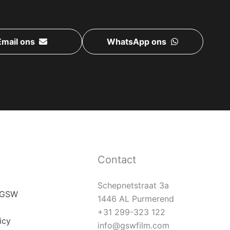
Email ons
WhatsApp ons
Contact
Schepnetstraat 3a
j GSW
1446 AL Purmerend
+31 299-323 122
icy
info@gswfilm.com