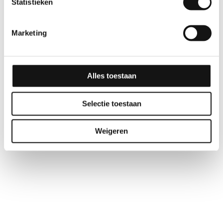
Statistieken
GSW Contour rakel –
OLFA afbreekmessen
Autofolie
AB-50 9mm
Marketing
Alles toestaan
Selectie toestaan
Weigeren