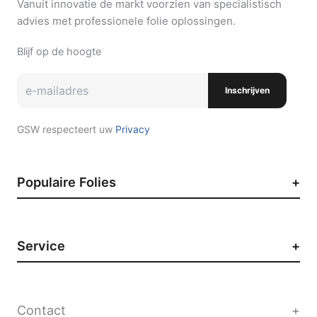
Vanuit innovatie de markt voorzien van specialistisch
advies met professionele folie oplossingen.
Blijf op de hoogte
Inschrijven
GSW respecteert uw
Privacy
Populaire Folies
Zonwerende raamfolie
Auto raamfolie
Service
Paint Protection Film
Decoratieve raamfolie
Contact
Privacyfolie
Werken bij GSW
Contact
Vacatures