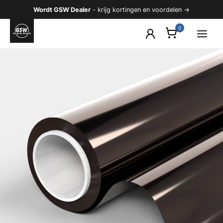
Ga
Wordt GSW Dealer
- krijg kortingen en voordelen →
naar
de
inhoud