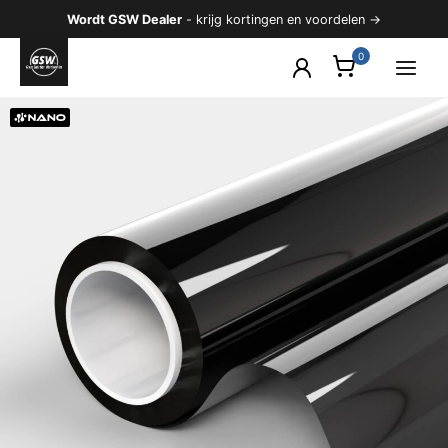
Ga
Wordt GSW Dealer
- krijg kortingen en voordelen →
naar
de
inhoud