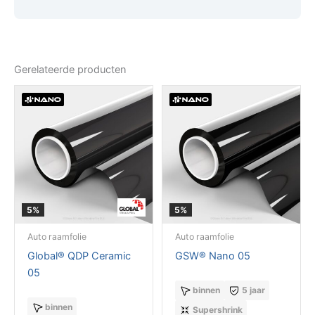
Gerelateerde producten
5%
5%
Auto raamfolie
Auto raamfolie
Global® QDP Ceramic
GSW® Nano 05
05
binnen
5 jaar
binnen
Supershrink