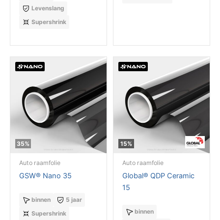
Levenslang
Supershrink
35%
15%
Auto raamfolie
Auto raamfolie
GSW® Nano 35
Global® QDP Ceramic
15
binnen
5 jaar
binnen
Supershrink