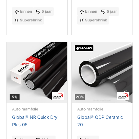
binnen
5 jaar
binnen
5 jaar
Supershrink
Supershrink
5%
20%
Auto raamfolie
Auto raamfolie
Global® NR Quick Dry
Global® QDP Ceramic
Plus 05
20