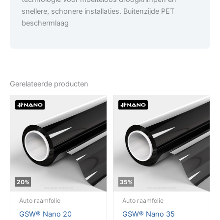
snellere, schonere installaties. Buitenzijde PET
beschermlaag
Gerelateerde producten
20%
35%
Auto raamfolie
Auto raamfolie
GSW® Nano 20
GSW® Nano 35