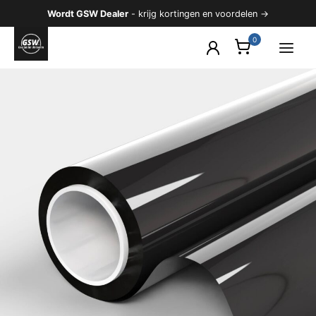
Ga
Wordt GSW Dealer
- krijg kortingen en voordelen →
naar
de
inhoud