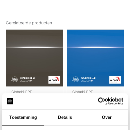
Gerelateerde producten
Global® PPF
Global® PPF
Global® PPF Head
Global® PPF Azurite
Light 50
Blue
Toestemming
Details
Over
binnen, buiten
binnen, buiten
10 jaar
10 jaar