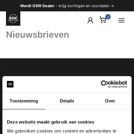
Ga
Wordt GSW Dealer
- krijg kortingen en voordelen →
naar
de
inhoud
Nieuwsbrieven
Heeft u een vraag, wij horen het
graag!
Toestemming
Details
Over
Email ons
Deze website maakt gebruik van cookies
We gebruiken cookies om content en advertenties te