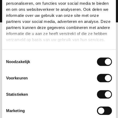
WhatsApp ons
personaliseren, om functies voor social media te bieden
en om ons websiteverkeer te analyseren. Ook delen we
informatie over uw gebruik van onze site met onze
partners voor social media, adverteren en analyse. Deze
partners kunnen deze gegevens combineren met andere
informatie die u aan ze heeft verstrekt of die ze hebben
verzameld op basis van uw gebruik van hun services.
Toestemmingsselectie
Noodzakelijk
Vanuit innovatie de markt voorzien van specialistisch
advies met professionele folie oplossingen.
Voorkeuren
Blijf op de hoogte
Statistieken
Inschrijven
Marketing
GSW respecteert uw
Privacy